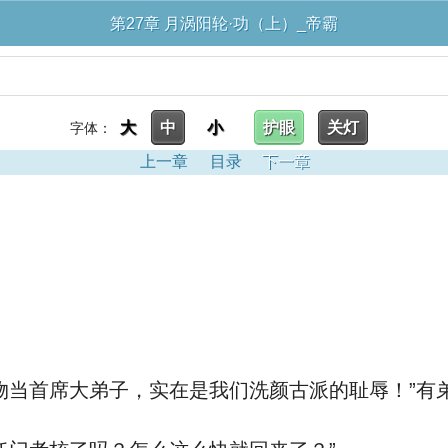
第27章 月涡阳轮·功（上）_帝霸
大
中
小
护眼
关灯
字体：
上一章
目录
下一章
当首席大弟子，实在是我们洗颜古派的耻辱！”有