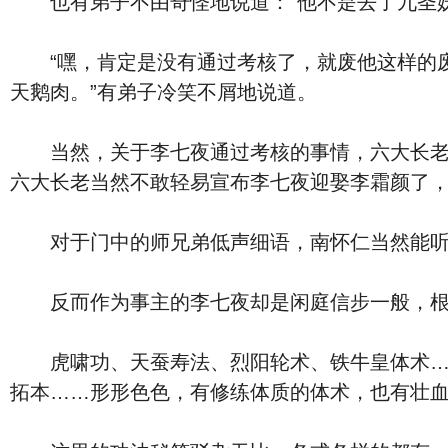
也有弟子不由奇怪地说道：“他不是去了九圣妖
“嘿，肯定是没有通过考核了，就废他这样的废
天鹅肉。”有弟子冷笑不屑地说道。
当然，关于李七夜通过考核的事情，六大长老还
六大长老当然不敢轻易宣布李七夜迎娶李霜颜了
对于门中的师兄弟低声细语，南怀仁当然能听得
反而作为事主的李七夜却是闲庭信步一般，根本
虎啸功、天蚕寿法、烈阳轮术、铁牛皇体术……
拓本……形形色色，有修练体质的体术，也有壮