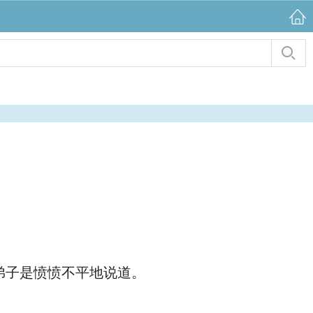
弟子是愤愤不平地说道。