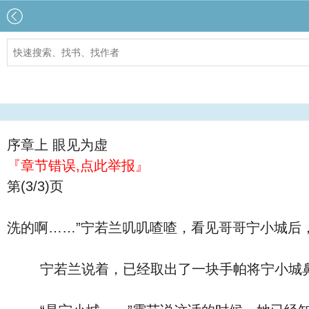
序章上 眼见为虚
『章节错误,点此举报』
第(3/3)页
洗的啊……”宁若兰叽叽喳喳，看见哥哥宁小城后
宁若兰说着，已经取出了一块手帕将宁小城鼻翼