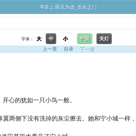
序章上 眼见为虚_造化之门
大
中
小
护眼
关灯
字体：
上一章
目录
下一章
，开心的犹如一只小鸟一般。
两侧下没有洗掉的灰尘擦去。她和宁小城一样，