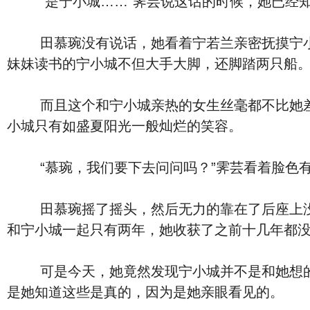
“是宁小城……”霁芸说这话的时候，她已经知
田慕琬没有说话，她看着宁若兰亲密抚摸宁小城
妹妹读书的宁小城不但大手大脚，还脚踏两只船
而且这个和宁小城亲热的女生丝毫都不比她差，
小城只有如盛夏阳光一般灿烂的笑容。
“慕琬，我们要下去问问吗？”霁芸看着脸色有
田慕琬摇了摇头，然后无力的靠在了后座上没有
和宁小城一起只有两年，她收获了之前十几年都
可是今天，她竟然发现宁小城并不是和她想的那
是她知道这些是真的，因为是她亲眼看见的。