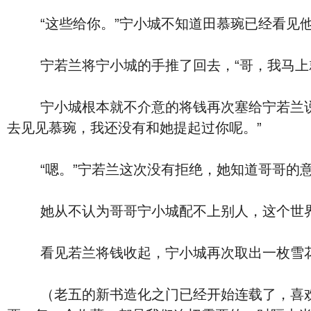
“这些给你。”宁小城不知道田慕琬已经看见他
宁若兰将宁小城的手推了回去，“哥，我马上就
宁小城根本就不介意的将钱再次塞给宁若兰说道
去见见慕琬，我还没有和她提起过你呢。”
“嗯。”宁若兰这次没有拒绝，她知道哥哥的意
她从不认为哥哥宁小城配不上别人，这个世界上
看见若兰将钱收起，宁小城再次取出一枚雪花形
（老五的新书造化之门已经开始连载了，喜欢老