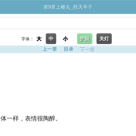
第9章上楼去_胜天半子
大
中
小
护眼
关灯
字体：
上一章
目录
下一章
身体一样，表情很陶醉。