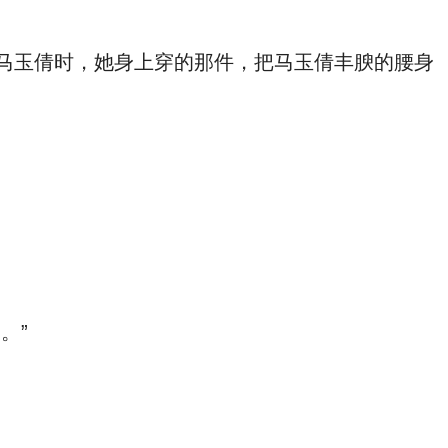
马玉倩时，她身上穿的那件，把马玉倩丰腴的腰身
。”