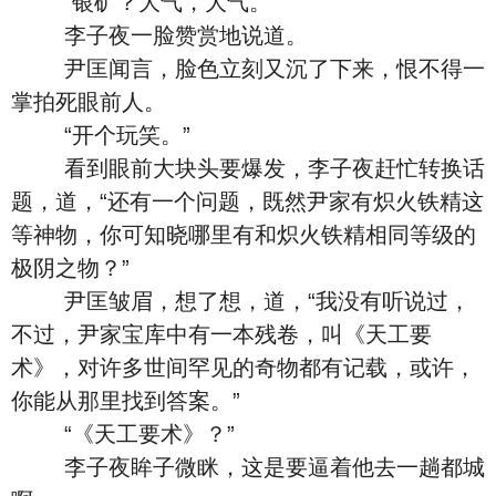
“银矿？大气，大气。”
李子夜一脸赞赏地说道。
尹匡闻言，脸色立刻又沉了下来，恨不得一
掌拍死眼前人。
“开个玩笑。”
看到眼前大块头要爆发，李子夜赶忙转换话
题，道，“还有一个问题，既然尹家有炽火铁精这
等神物，你可知晓哪里有和炽火铁精相同等级的
极阴之物？”
尹匡皱眉，想了想，道，“我没有听说过，
不过，尹家宝库中有一本残卷，叫《天工要
术》，对许多世间罕见的奇物都有记载，或许，
你能从那里找到答案。”
“《天工要术》？”
李子夜眸子微眯，这是要逼着他去一趟都城