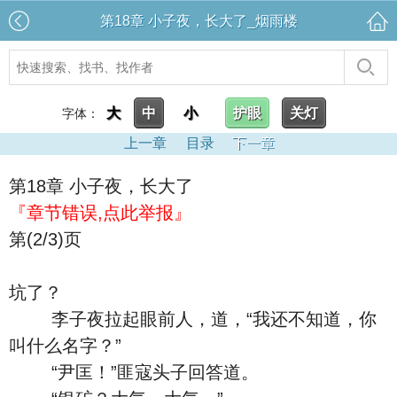
第18章 小子夜，长大了_烟雨楼
大
中
小
护眼
关灯
字体：
上一章
目录
下一章
第18章 小子夜，长大了
『章节错误,点此举报』
第(2/3)页
坑了？
李子夜拉起眼前人，道，“我还不知道，你
叫什么名字？”
“尹匡！”匪寇头子回答道。