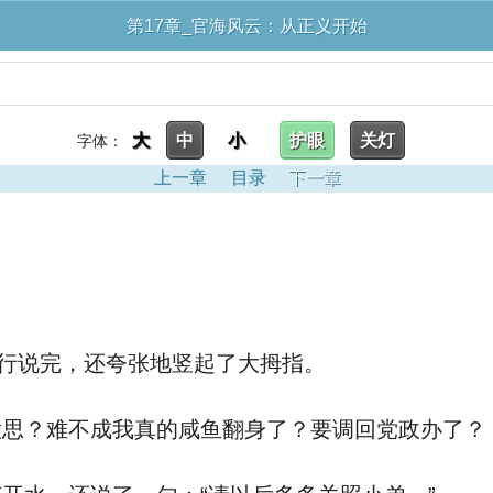
第17章_官海风云：从正义开始
大
中
小
护眼
关灯
字体：
上一章
目录
下一章
陆行说完，还夸张地竖起了大拇指。
意思？难不成我真的咸鱼翻身了？要调回党政办了？