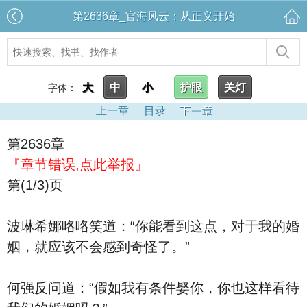
第2636章_官海风云：从正义开始
大
中
小
护眼
关灯
字体：
上一章
目录
下一章
第2636章
『章节错误,点此举报』
第(1/3)页
波琳希娜咯咯笑道：“你能看到这点，对于我的婚
姻，就应该不会感到奇怪了。”
何强反问道：“假如我有条件娶你，你也这样看待