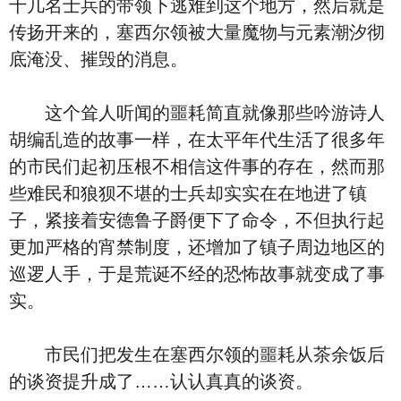
十几名士兵的带领下逃难到这个地方，然后就是
传扬开来的，塞西尔领被大量魔物与元素潮汐彻
底淹没、摧毁的消息。
这个耸人听闻的噩耗简直就像那些吟游诗人
胡编乱造的故事一样，在太平年代生活了很多年
的市民们起初压根不相信这件事的存在，然而那
些难民和狼狈不堪的士兵却实实在在地进了镇
子，紧接着安德鲁子爵便下了命令，不但执行起
更加严格的宵禁制度，还增加了镇子周边地区的
巡逻人手，于是荒诞不经的恐怖故事就变成了事
实。
市民们把发生在塞西尔领的噩耗从茶余饭后
的谈资提升成了……认认真真的谈资。