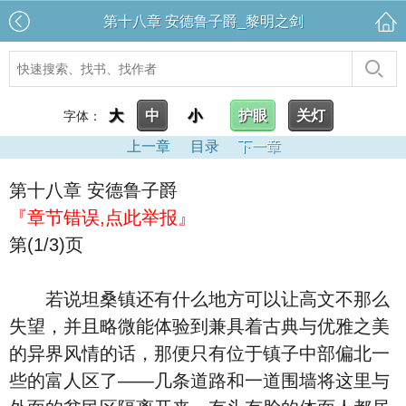
第十八章 安德鲁子爵_黎明之剑
大
中
小
护眼
关灯
字体：
上一章
目录
下一章
第十八章 安德鲁子爵
『章节错误,点此举报』
第(1/3)页
若说坦桑镇还有什么地方可以让高文不那么
失望，并且略微能体验到兼具着古典与优雅之美
的异界风情的话，那便只有位于镇子中部偏北一
些的富人区了——几条道路和一道围墙将这里与